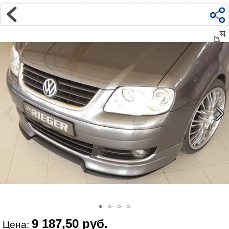
Магазин
Интернет-магазин �...
>
VOLKSWAGEN
>
TOURAN
>
Touran 1T1 (2003-2006)
>
Внешний тюнинг
Наверх ▲
Наши контакты:
г. Москва, м.ВДНХ
ул Ярославская д9 к2с5
Маршрут на Авто
|
Маршрут пешком
Телефон:
+7 985 364 2044
@vonardtuning:vonard.ru
График работы по московскому времени:
пн-пт 10:30-19:00,
сб 12:00-16:00
Мы в соц сетях:
9 187,50 руб.
Цена: