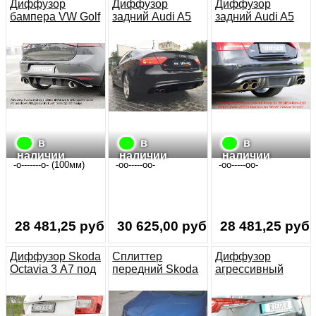
Диффузор
Диффузор
Диффузор
бампера VW Golf
задний Audi A5
задний Audi A5
7 RIEGER
S-Line S5 Coupe
S-Line S5
(черный глянец)
Cabrio 07-11
спортбек 07-11
дорестайлинг
в
в
в
наличии
наличии
наличии
-o-------o- (100мм)
-oo-----oo-
-oo-----oo-
28 481,25 руб.
30 625,00 руб.
28 481,25 руб.
Диффузор Skoda
Сплиттер
Диффузор
Octavia 3 А7 под
передний Skoda
агрессивный
покраску
Octavia 3 RS A7
Skoda Octavia 4
дорест
А8 RS глянец
черный