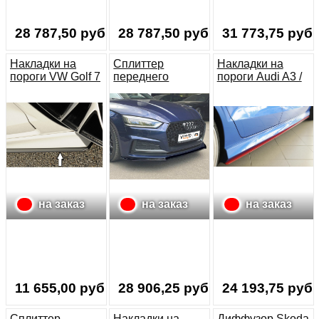
28 787,50 руб.
28 787,50 руб.
31 773,75 руб.
Накладки на
Сплиттер
Накладки на
пороги VW Golf 7
переднего
пороги Audi A3 /
R-Line дорест. (5
бампера Audi A5
S3 / RS3
дв.)
S-line и S5 F5
RIEGER
на заказ
на заказ
на заказ
11 655,00 руб.
28 906,25 руб.
24 193,75 руб.
Сплиттер
Накладки на
Диффузор Skoda