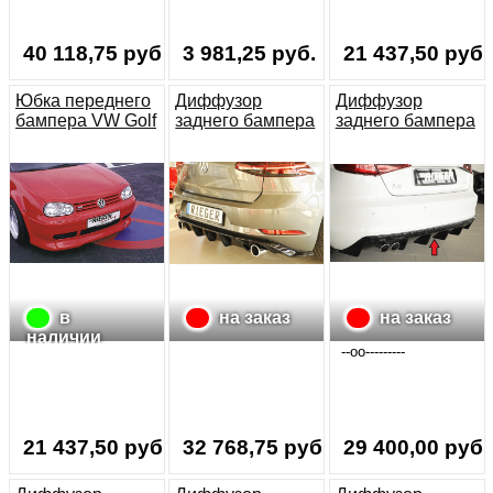
40 118,75 руб.
3 981,25 руб.
21 437,50 руб.
Юбка переднего
Диффузор
Диффузор
бампера VW Golf
заднего бампера
заднего бампера
4 97-03 RIEGER
VW Golf 7 GTI
Audi A3 8V 12-16
рестайл
до рестайлниг
RIEGER
в
на заказ
на заказ
наличии
--oo---------
21 437,50 руб.
32 768,75 руб.
29 400,00 руб.