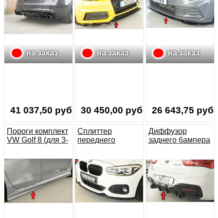
на заказ
на заказ
на заказ
41 037,50 руб.
30 450,00 руб.
26 643,75 руб.
Пороги комплект
Сплиттер
Диффузор
VW Golf 8 (для 3-
переднего
заднего бампера
дв и 5-дв)
бампера BMW 1
BMW 1 F20 M-
F20 M-Pack
Pack чёрный
рестайлинг
глянец