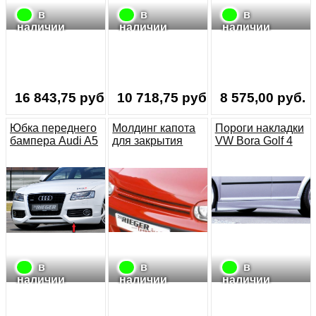
в
в
в
наличии
наличии
наличии
16 843,75 руб.
10 718,75 руб.
8 575,00 руб.
Юбка переднего
Молдинг капота
Пороги накладки
бампера Audi A5
для закрытия
VW Bora Golf 4
B8 S-Line
выемки из-под
98-03
эмблемы VW
Golf 4 10.97-03
RIEGER
в
в
в
наличии
наличии
наличии