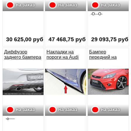
на заказ
на заказ
на заказ
-О---О-
30 625,00 руб.
47 468,75 руб.
29 093,75 руб.
Диффузор
Накладки на
Бампер
заднего бампера
пороги на Audi
передний на
Opel Astra J с
TT 3 (S-line) 8S
Ford Focus 2
2012
TTS RS
(рестайлинг)
на заказ
на заказ
на заказ
-o-----