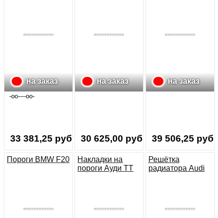
Audi A4 (B8/B81)
бампера BMW
багажника
F20
на заказ
на заказ
на заказ
-oo----oo-
33 381,25 руб.
30 625,00 руб.
39 506,25 руб.
Пороги BMW F20
Накладки на
Решётка
пороги Ауди ТТ
радиатора Audi
8J
A8 B8