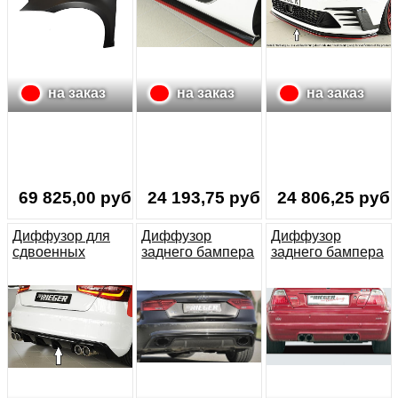
на заказ
на заказ
на заказ
69 825,00 руб.
24 193,75 руб.
24 806,25 руб.
Диффузор для
Диффузор
Диффузор
сдвоенных
заднего бампера
заднего бампера
выхлопных труб
на Ауди А5 S-
на BMW 3 E46
справа и слева
Line/ S5 2011- (
M3
для Audi A3 8V
спортбэк)
глянцевый
черный