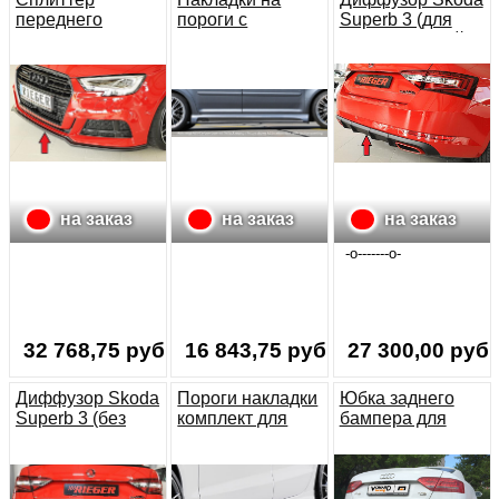
переднего
пороги с
Superb 3 (для
бампера для
вырезом для VW
2.0TSI) черный
Audi A3 / S3 (8V)
Touran (1T) 2003-
(под покраску)
S-line
2011 RIEGER
на заказ
на заказ
на заказ
-o-------o-
32 768,75 руб.
16 843,75 руб.
27 300,00 руб.
Диффузор Skoda
Пороги накладки
Юбка заднего
Superb 3 (без
комплект для
бампера для
вырезов под
Audi A5 S5
Audi A5 (S-line,
выхлоп)
sportback Rieger
S5) sportback до
рестайлинга
(вырезы под