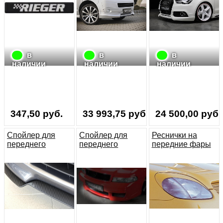
в
в
в
наличии
наличии
наличии
347,50 руб.
33 993,75 руб.
24 500,00 руб.
Спойлер для
Спойлер для
Реснички на
переднего
переднего
передние фары
бампера
бампера
Mercedes SLK
RIEGER
RIEGER
R170 RIEGER
00014102/
00055070
00014103
Carbon-Look
Carbon-Look