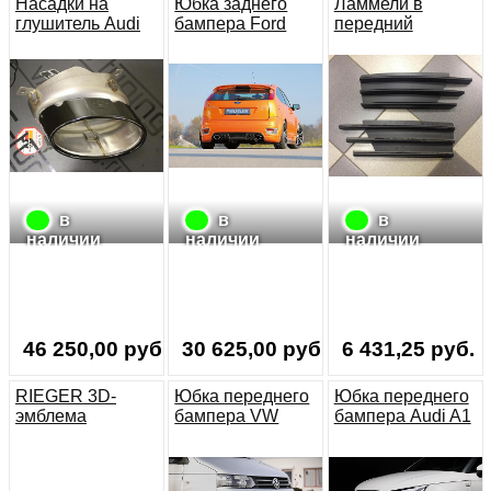
Насадки на
Юбка заднего
Ламмели в
глушитель Audi
бампера Ford
передний
RS5 черные
Focus 2 ST 05-08
бампер RIEGER
дорест
00051272
черный глянец
в
в
в
наличии
наличии
наличии
46 250,00 руб.
30 625,00 руб.
6 431,25 руб.
RIEGER 3D-
Юбка переднего
Юбка переднего
эмблема
бампера VW
бампера Audi A1
большая
T5.1 Bus 09-15
8X RIEGER
RIEGER