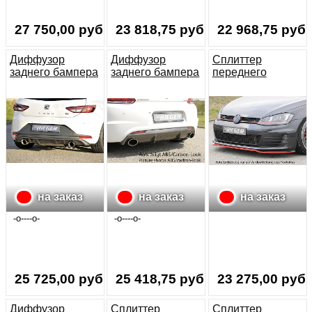
27 750,00 руб.
23 818,75 руб.
22 968,75 руб.
Диффузор
Диффузор
Сплиттер
заднего бампера
заднего бампера
переднего
Seat Leon (5F)
VW Scirocco R-
бампера VW Golf
FR (Carbon-look)
Line
7 GTI/GTD
на заказ
на заказ
на заказ
-o----o-
-o----o-
25 725,00 руб.
25 418,75 руб.
23 275,00 руб.
Диффузор
Сплиттер
Сплиттер