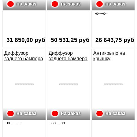
на заказ
на заказ
на заказ
-o----o-
31 850,00 руб.
50 531,25 руб.
26 643,75 руб.
Диффузор
Диффузор
Антикрыло на
заднего бампера
заднего бампера
крышку
BMW Z4 (E85)
BMW 3-E 92-93
багажника Audi
TT RS (8J)
на заказ
на заказ
на заказ
-oo-------
-oo----oo-