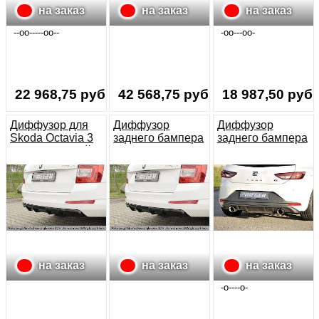
на заказ
на заказ
на заказ
--oo-----oo--
-оо---оо-
22 968,75 руб.
42 568,75 руб.
18 987,50 руб.
Диффузор для
Диффузор
Диффузор
Skoda Octavia 3
заднего бампера
заднего бампера
А7 (5E) черный
на Skoda Octavia
Seat Leon (5F)
глянец
А7 (5E) Carbon-
FR (черный под
look
покраску)
на заказ
на заказ
на заказ
-o----o-