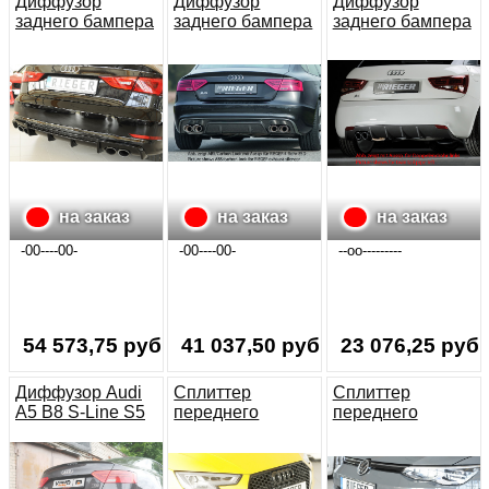
Диффузор
Диффузор
Диффузор
заднего бампера
заднего бампера
заднего бампера
Audi A3 8V S3/S-
Ауди А5 S-Line
Audi A1 (8X)
Line
S5 11-16
дорестайл
спортбэк
(2x76mm))
на заказ
на заказ
на заказ
-00----00-
-00----00-
--oo---------
54 573,75 руб.
41 037,50 руб.
23 076,25 руб.
Диффузор Audi
Сплиттер
Сплиттер
A5 B8 S-Line S5
переднего
переднего
Coupe 11-16
бампера Audi A4
бампера VW Golf
рестайлинг
B9 S-Line
8 (чёрный
дорестайлинг
глянцевый)