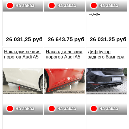
на заказ
на заказ
на заказ
--0--0--
26 031,25 руб.
26 643,75 руб.
26 031,25 руб.
Накладки лезвия
Накладки лезвия
Диффузор
порогов Audi A5
порогов Audi A5
заднего бампера
F5 S-line
F5 S-line
VW Golf 7 R-Line
купе+кабрио
sportback
(выхлоп 90 мм)
на заказ
на заказ
на заказ