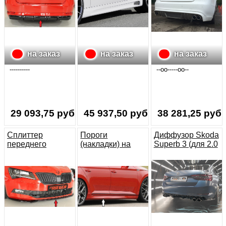
выхлоп
4x115x85mm
овал) под
покраску
на заказ
на заказ
на заказ
----------
--oo-----oo--
29 093,75 руб.
45 937,50 руб.
38 281,25 руб.
Сплиттер
Пороги
Диффузор Skoda
переднего
(накладки) на
Superb 3 (для 2.0
бампера Skoda
Skoda Superb 3
TSI) глянец
Superb 3 глянец
3V 15-19