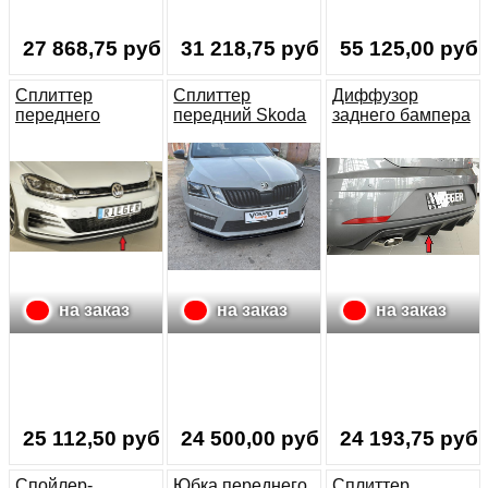
27 868,75 руб.
31 218,75 руб.
55 125,00 руб.
Сплиттер
Сплиттер
Диффузор
переднего
передний Skoda
заднего бампера
бампера VW Golf
Octavia A7 RS FL
на Seat Leon FR
7 GTI рестайлинг
(5F)/ Seat Leon
Cupra (5F)
на заказ
на заказ
на заказ
25 112,50 руб.
24 500,00 руб.
24 193,75 руб.
Спойлер-
Юбка переднего
Сплиттер