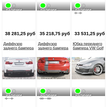
в
в
в
наличии
наличии
наличии
-о---о-
38 281,25 руб.
35 218,75 руб.
33 531,25 руб.
Диффузор
Диффузор
Юбка переднего
заднего бампера
заднего бампера
бампера VW Golf
BMW 4er F32/
BMW 4er F32/
7 GTI
F33/ F36 M4 435i
F33/ F36 M-Tech
выхлоп слева и
справа 4x80mm
в
в
в
наличии
наличии
наличии
-o----o-
-oo----oo-