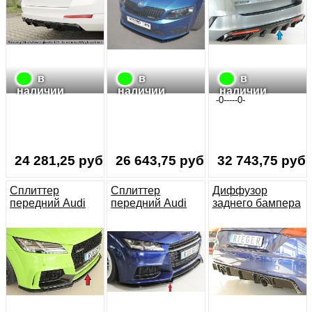
в
в
в
наличии
наличии
наличии
-0-----0-
24 281,25 руб.
26 643,75 руб.
32 743,75 руб.
Сплиттер
Сплиттер
Диффузор
передний Audi
передний Audi
заднего бампера
TTRS 8S 16-18
TT 3 S-line + TTS
на Audi TT 3 8S