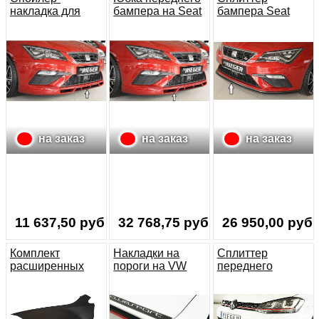
накладка для
бампера на Seat
бампера Seat
переднего
Leon FR (5F) /
Leon FR (Cupra)
бампера на Seat
Seat Leon Cupra
3 5F 17-19
Leon FR (5F)/
(5F)
рестайлинг
Seat Leon Cupra
(5F)
на заказ
на заказ
на заказ
11 637,50 руб.
32 768,75 руб.
26 950,00 руб.
Комплект
Накладки на
Сплиттер
расширенных
пороги на VW
переднего
крыльев для VW
Golf 7 GTI
бампера на VW
Golf 7
Clubsport
Golf 7 GTI
Clubsport