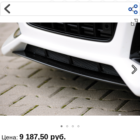
Магазин
Интернет-магазин �...
>
AUDI
>
A4
>
B8 8K (2009-2015)
>
Внешний тюнинг
Наверх ▲
Наши контакты:
г. Москва, м.ВДНХ
ул Ярославская д9 к2с5
Маршрут на Авто
|
Маршрут пешком
Телефон:
+7 985 364 2044
@vonardtuning:vonard.ru
График работы по московскому времени:
пн-пт 10:30-19:00,
сб 12:00-16:00
Мы в соц сетях:
9 187,50 руб.
Цена: