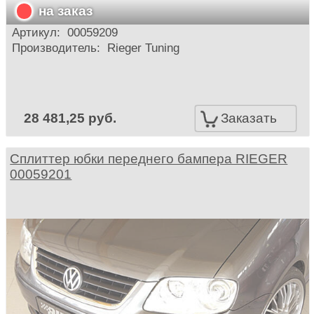
на заказ
Артикул:
00059209
Производитель:
Rieger Tuning
28 481,25 руб.
Заказать
Сплиттер юбки переднего бампера RIEGER
00059201