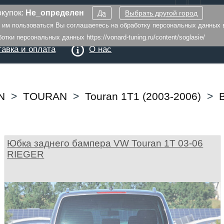
купок:
Не_определен
Да
Выбрать другой город
я им пользоваться Вы соглашаетесь на обработку персональных данных 
тки персональных данных https://vonard-tuning.ru/content/soglasie/
авка и оплата
О нас
N
>
TOURAN
>
Touran 1T1 (2003-2006)
>
Юбка заднего бампера VW Touran 1T 03-06
RIEGER