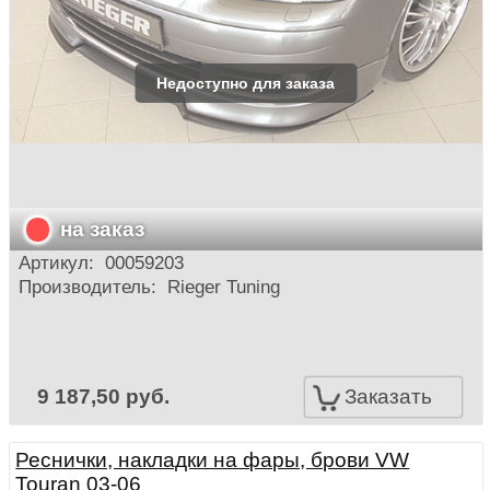
на заказ
Артикул:
00059203
Производитель:
Rieger Tuning
9 187,50 руб.
Заказать
Реснички, накладки на фары, брови VW
Touran 03-06