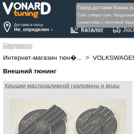
Город доставки Ваших по
Сайт собирет куки. Продолжа
сооветствии с политикой обрабо
Доставка в город:
Каталог
Дост
Не_определен
Магазин
Интернет-магазин тюн�...
>
VOLKSWAGE
Внешний тюнинг
Крышки маслозаливной горловины и воды