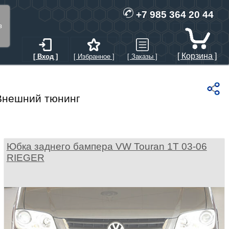
+7 985 364 20 44
в
[ Корзина ]
[ Вход ]
[ Избранное ]
[ Заказы ]
Внешний тюнинг
Юбка заднего бампера VW Touran 1T 03-06
RIEGER