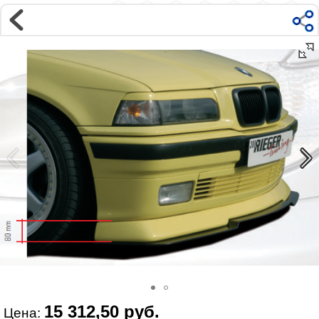
Магазин
Интернет-магазин �...
>
BMW
>
3 серия
>
E36 (1991-1998)
>
Внешний тюнинг
Наверх ▲
Наши контакты:
г. Москва, м.ВДНХ
ул Ярославская д9 к2с5
Маршрут на Авто
|
Маршрут пешком
Телефон:
+7 985 364 2044
@vonardtuning:vonard.ru
График работы по московскому времени:
пн-пт 10:30-19:00,
сб 12:00-16:00
Мы в соц сетях:
15 312,50 руб.
Цена: