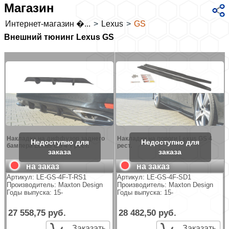
Магазин
Интернет-магазин �...
>
Lexus
>
GS
Внешний тюнинг Lexus GS
Накладка на диффузор заднего
Накладки на пороги Lexus GS 4
бампера Lexus GS 4 T рест.
рест.
на заказ
на заказ
Артикул:
LE-GS-4F-T-RS1
Артикул:
LE-GS-4F-SD1
Производитель:
Maxton Design
Производитель:
Maxton Design
Годы выпуска: 15-
Годы выпуска: 15-
27 558,75 руб.
28 482,50 руб.
Заказать
Заказать