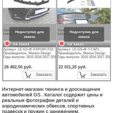
Сплиттер переднего бампера
Спойлер на крышку багажника
Lexus GS 4 рестайл
Lexus GS 4 Т рестайл
на заказ
на заказ
Артикул:
LE-GS-4F-FSPORT-FD1
Артикул:
LE-GS-4F-T-CAP1
Производитель:
Maxton Design
Производитель:
Maxton Design
Годы выпуска: 2015 2016 2017 2018 2019 2020
Годы выпуска: 2015 2016 2017 2018
28 482,50 руб.
22 011,25 руб.
Заказать
Заказать
Интернет-магазин тюнинга и дооснащения
автомобилей GS . Каталог содержит цены и
реальные фотографии деталей и
аэродинамических обвесов, спортивных
подвесок и пружин с занижением.