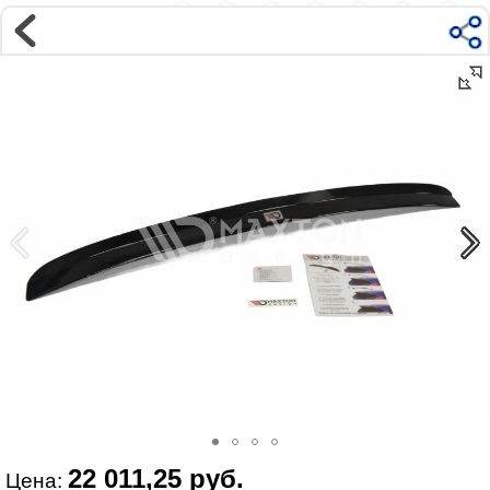
Магазин
Интернет-магазин �...
>
BMW
>
5 серия
>
E60 E61 (03-10)
>
Внешний тюнинг
Наверх ▲
Наши контакты:
г. Москва, м.ВДНХ
ул Ярославская д9 к2с5
Маршрут на Авто
|
Маршрут пешком
Телефон:
+7 985 364 2044
@vonardtuning:vonard.ru
График работы по московскому времени:
пн-пт 10:30-19:00,
сб 12:00-16:00
Мы в соц сетях:
22 011,25 руб.
Цена: