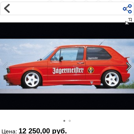
Магазин
Интернет-магазин �...
>
VOLKSWAGEN
>
GOLF
>
I поколение | 1974-1983
>
Внешний тюнинг
Наверх ▲
Наши контакты:
г. Москва, м.ВДНХ
ул Ярославская д9 к2с5
Маршрут на Авто
|
Маршрут пешком
Телефон:
+7 985 364 2044
@vonardtuning:vonard.ru
График работы по московскому времени:
пн-пт 10:30-19:00,
сб 12:00-16:00
Мы в соц сетях:
12 250,00 руб.
Цена: