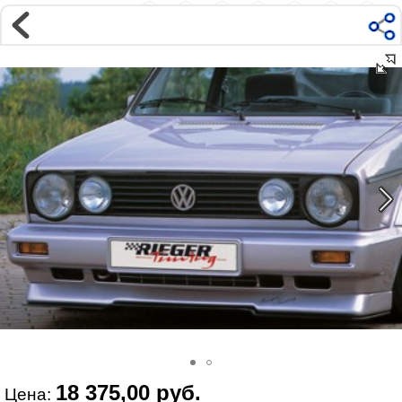
Магазин
Интернет-магазин �...
>
VOLKSWAGEN
>
GOLF
>
I поколение | 1974-1983
>
Внешний тюнинг
Наверх ▲
Наши контакты:
г. Москва, м.ВДНХ
ул Ярославская д9 к2с5
Маршрут на Авто
|
Маршрут пешком
Телефон:
+7 985 364 2044
@vonardtuning:vonard.ru
График работы по московскому времени:
пн-пт 10:30-19:00,
сб 12:00-16:00
Мы в соц сетях:
18 375,00 руб.
Цена: