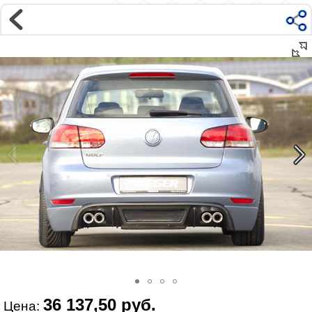
Магазин
Интернет-магазин �...
>
VOLKSWAGEN
>
GOLF
>
VI поколение | 2009-2013
>
Внешний тюнинг
Наверх ▲
Наши контакты:
г. Москва, м.ВДНХ
ул Ярославская д9 к2с5
Маршрут на Авто
|
Маршрут пешком
Телефон:
+7 985 364 2044
@vonardtuning:vonard.ru
График работы по московскому времени:
пн-пт 10:30-19:00,
сб 12:00-16:00
Мы в соц сетях:
36 137,50 руб.
Цена: