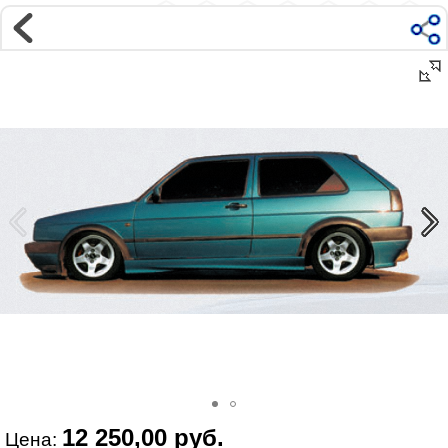
Магазин
Интернет-магазин �...
>
VOLKSWAGEN
>
GOLF
>
II поколение | 1984-1993
>
Внешний тюнинг
Наверх ▲
Наши контакты:
г. Москва, м.ВДНХ
ул Ярославская д9 к2с5
Маршрут на Авто
|
Маршрут пешком
Телефон:
+7 985 364 2044
@vonardtuning:vonard.ru
График работы по московскому времени:
пн-пт 10:30-19:00,
сб 12:00-16:00
Мы в соц сетях:
12 250,00 руб.
Цена: