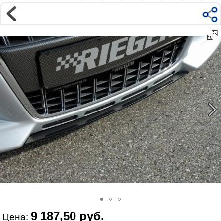
Магазин
Интернет-магазин �...
>
Универсальное
>
Дополнения к стан�...
Наверх ▲
Наши контакты:
г. Москва, м.ВДНХ
ул Ярославская д9 к2с5
Маршрут на Авто
|
Маршрут пешком
Телефон:
+7 985 364 2044
@vonardtuning:vonard.ru
График работы по московскому времени:
пн-пт 10:30-19:00,
сб 12:00-16:00
Мы в соц сетях:
9 187,50 руб.
Цена: