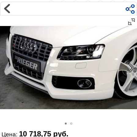
Магазин
Интернет-магазин �...
>
Универсальное
>
Дополнения к стан�...
Наверх ▲
Наши контакты:
г. Москва, м.ВДНХ
ул Ярославская д9 к2с5
Маршрут на Авто
|
Маршрут пешком
Телефон:
+7 985 364 2044
@vonardtuning:vonard.ru
График работы по московскому времени:
пн-пт 10:30-19:00,
сб 12:00-16:00
Мы в соц сетях:
10 718,75 руб.
Цена: