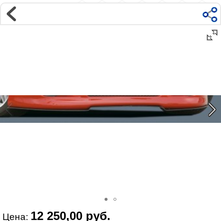
Магазин
Интернет-магазин �...
>
Универсальное
>
Дополнения к стан�...
Наверх ▲
Наши контакты:
г. Москва, м.ВДНХ
ул Ярославская д9 к2с5
Маршрут на Авто
|
Маршрут пешком
Телефон:
+7 985 364 2044
@vonardtuning:vonard.ru
График работы по московскому времени:
пн-пт 10:30-19:00,
сб 12:00-16:00
Мы в соц сетях:
12 250,00 руб.
Цена: