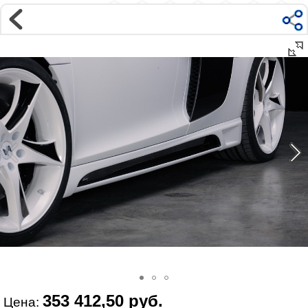
Магазин
Интернет-магазин �...
>
AUDI
>
R8
>
Внешний тюнинг
Наверх ▲
Наши контакты:
г. Москва, м.ВДНХ
ул Ярославская д9 к2с5
Маршрут на Авто
|
Маршрут пешком
Телефон:
+7 985 364 2044
@vonardtuning:vonard.ru
График работы по московскому времени:
пн-пт 10:30-19:00,
сб 12:00-16:00
Мы в соц сетях:
353 412,50 руб.
Цена: