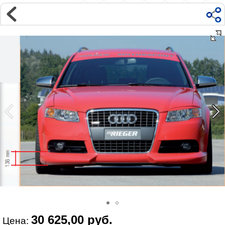
Магазин
Интернет-магазин �...
>
AUDI
>
A4
>
B7 8E, 8H (04-09)
>
Внешний тюнинг
Наверх ▲
Наши контакты:
г. Москва, м.ВДНХ
ул Ярославская д9 к2с5
Маршрут на Авто
|
Маршрут пешком
Телефон:
+7 985 364 2044
@vonardtuning:vonard.ru
График работы по московскому времени:
пн-пт 10:30-19:00,
сб 12:00-16:00
Мы в соц сетях:
30 625,00 руб.
Цена: