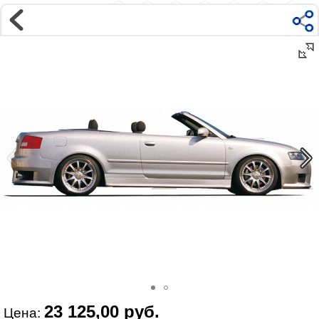
Магазин
Интернет-магазин �...
>
AUDI
>
A4
>
B6 8E, 8H (00-04)
>
Внешний тюнинг
Наверх ▲
Наши контакты:
г. Москва, м.ВДНХ
ул Ярославская д9 к2с5
Маршрут на Авто
|
Маршрут пешком
Телефон:
+7 985 364 2044
@vonardtuning:vonard.ru
График работы по московскому времени:
пн-пт 10:30-19:00,
сб 12:00-16:00
Мы в соц сетях:
23 125,00 руб.
Цена: