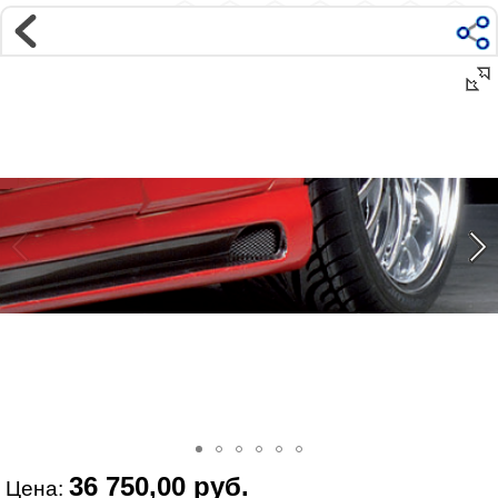
Магазин
Интернет-магазин �...
>
AUDI
>
A4
>
B6 8E, 8H (00-04)
>
Внешний тюнинг
Наверх ▲
Наши контакты:
г. Москва, м.ВДНХ
ул Ярославская д9 к2с5
Маршрут на Авто
|
Маршрут пешком
Телефон:
+7 985 364 2044
@vonardtuning:vonard.ru
График работы по московскому времени:
пн-пт 10:30-19:00,
сб 12:00-16:00
Мы в соц сетях:
36 750,00 руб.
Цена: