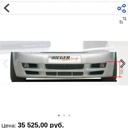
Магазин
Интернет-магазин �...
>
AUDI
>
A4
>
B6 8E, 8H (00-04)
>
Внешний тюнинг
Наверх ▲
Наши контакты:
г. Москва, м.ВДНХ
ул Ярославская д9 к2с5
Маршрут на Авто
|
Маршрут пешком
Телефон:
+7 985 364 2044
@vonardtuning:vonard.ru
График работы по московскому времени:
пн-пт 10:30-19:00,
сб 12:00-16:00
Мы в соц сетях:
35 525,00 руб.
Цена: