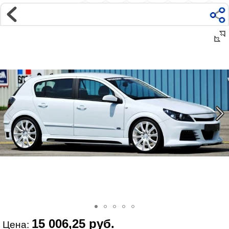
Магазин
Интернет-магазин �...
>
OPEL
>
ASTRA
>
Astra H (2004-2009)
>
Внешний тюнинг
Наверх ▲
Наши контакты:
г. Москва, м.ВДНХ
ул Ярославская д9 к2с5
Маршрут на Авто
|
Маршрут пешком
Телефон:
+7 985 364 2044
@vonardtuning:vonard.ru
График работы по московскому времени:
пн-пт 10:30-19:00,
сб 12:00-16:00
Мы в соц сетях:
15 006,25 руб.
Цена: