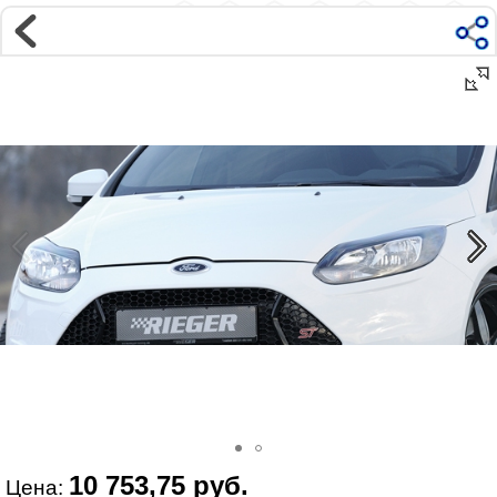
Магазин
Интернет-магазин �...
>
FORD
>
Ford Focus
>
Focus 3 C346 (2011-)
>
Внешний тюнинг
Наверх ▲
Наши контакты:
г. Москва, м.ВДНХ
ул Ярославская д9 к2с5
Маршрут на Авто
|
Маршрут пешком
Телефон:
+7 985 364 2044
@vonardtuning:vonard.ru
График работы по московскому времени:
пн-пт 10:30-19:00,
сб 12:00-16:00
Мы в соц сетях:
10 753,75 руб.
Цена: