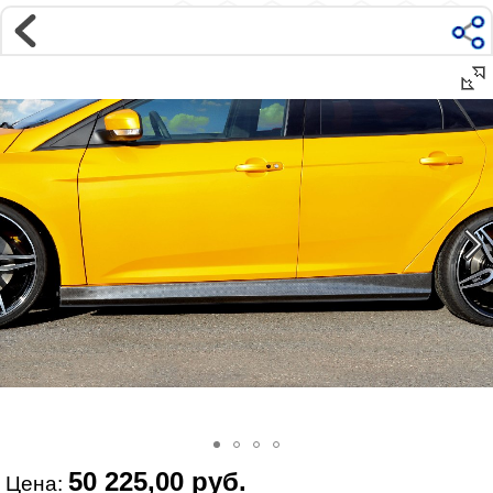
Магазин
Интернет-магазин �...
>
FORD
>
Ford Focus
>
Focus 3 C346 (2011-)
>
Внешний тюнинг
Наверх ▲
Наши контакты:
г. Москва, м.ВДНХ
ул Ярославская д9 к2с5
Маршрут на Авто
|
Маршрут пешком
Телефон:
+7 985 364 2044
@vonardtuning:vonard.ru
График работы по московскому времени:
пн-пт 10:30-19:00,
сб 12:00-16:00
Мы в соц сетях:
50 225,00 руб.
Цена: