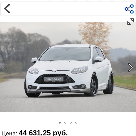
Магазин
Интернет-магазин �...
>
FORD
>
Ford Focus
>
Focus 3 C346 (2011-)
>
Внешний тюнинг
Наверх ▲
Наши контакты:
г. Москва, м.ВДНХ
ул Ярославская д9 к2с5
Маршрут на Авто
|
Маршрут пешком
Телефон:
+7 985 364 2044
@vonardtuning:vonard.ru
График работы по московскому времени:
пн-пт 10:30-19:00,
сб 12:00-16:00
Мы в соц сетях:
44 631,25 руб.
Цена: