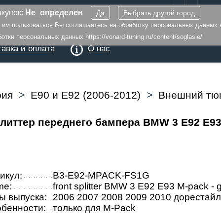
купок:
Не_определен
Да
Выбрать другой город
я им пользоваться Вы соглашаетесь на обработку персональных данных 
тки персональных данных https://vonard-tuning.ru/content/soglasie/
авка и оплата
О нас
рия
>
E90 и E92 (2006-2012)
>
Внешний тюн
литтер переднего бампера BMW 3 E92 E93
икул:
B3-E92-MPACK-FS1G
me:
front splitter BMW 3 E92 E93 M-pack - 
ы выпуска:
2006 2007 2008 2009 2010 дорестайл
бенности:
только для M-Pack