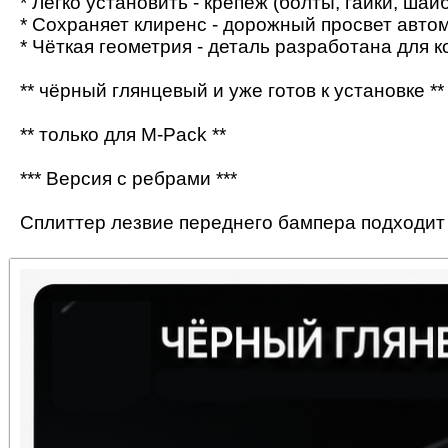
* Легко установить - крепеж (болты, гайки, шай
* Сохраняет клиренс - дорожный просвет авто
* Чёткая геометрия - деталь разработана для 
** чёрный глянцевый и уже готов к установке **
** только для M-Pack **
*** Версия с ребрами ***
Сплиттер лезвие переднего бампера подходит 