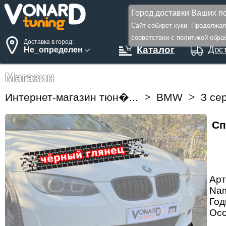
Город доставки Ваших по
Сайт собирет куки. Продолжа
сооветствии с политикой обрабо
Доставка в город:
Каталог
Дост
Не_определен
Магазин
Интернет-магазин тюн�...
>
BMW
>
3 се
Сп
Арт
Na
Год
Осо