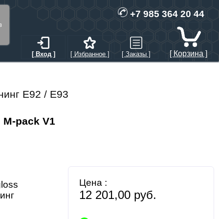
+7 985 364 20 44
в
[ Корзина ]
[ Вход ]
[ Избранное ]
[ Заказы ]
инг Е92 / Е93
 M-pack V1
Цена :
gloss
12 201,00 руб.
инг