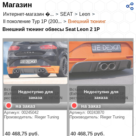
Магазин
Интернет-магазин �...
>
SEAT
>
Leon
>
II поколение Typ 1P (200...
>
Внешний тюнинг
Внешний тюнинг обвесы Seat Leon 2 1P
Вставка в губу под выхлоп
Вставка в губу под выхлоп
(Exhaust Valance) Seat Leon 1P
(Exhaust Valance) Seat Leon 1P
рестайл Carbon-Look JE DESIGN
рестайл Carbon-Look JE DESIGN
на заказ
на заказ
Артикул:
00245042
Артикул:
00243870
Производитель:
Rieger Tuning
Производитель:
Rieger Tuning
40 468,75 руб.
40 468,75 руб.