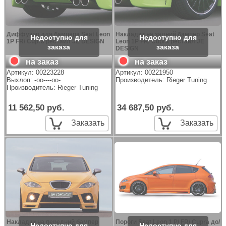
Диффузор для бампера Seat Leon
Накладки на задний бампер Seat
1P FR/ Cupra рестайл JE DESIGN
Leon 1P FR/ Cupra рестайл JE
DESIGN
на заказ
на заказ
Артикул:
00223228
Артикул:
00221950
Выхлоп: -oo----oo-
Производитель:
Rieger Tuning
Производитель:
Rieger Tuning
11 562,50 руб.
34 687,50 руб.
Заказать
Заказать
Накладки на передний бампер
Пороги Seat Leon 1 P/ FR/ Cupra до/