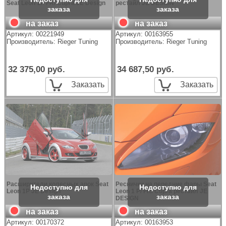
Seat Leon 1P FR/ Cupra JE Design
рестайл JE DESIGN
на заказ
на заказ
Артикул:
00221949
Артикул:
00163955
Производитель:
Rieger Tuning
Производитель:
Rieger Tuning
32 375,00 руб.
34 687,50 руб.
Заказать
Заказать
Расширители колесных арок Seat
Реснички на передние фары Seat
Leon 1P JE Design
Leon 1 P/ FR/ Cupra рестайл JE
DESIGN
на заказ
на заказ
Артикул:
00170372
Артикул:
00163953