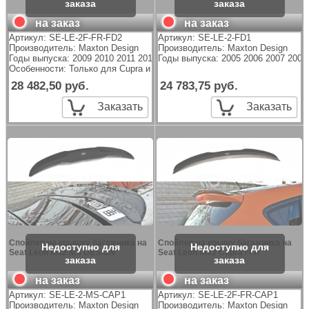
на заказ
на заказ
Артикул:
SE-LE-2F-FR-FD2
Артикул:
SE-LE-2-FD1
Производитель:
Maxton Design
Производитель:
Maxton Design
Годы выпуска: 2009 2010 2011 2012
Годы выпуска: 2005 2006 2007 2008
Особенности: Только для Cupra и FR
28 482,50 руб.
24 783,75 руб.
Заказать
Заказать
Спойлер на крышку багажника на
Спойлер на крышу багажника на
Seat Leon Mk2 MS DESIGN
Seat Leon mk2 Cupra / FR
на заказ
на заказ
Артикул:
SE-LE-2-MS-CAP1
Артикул:
SE-LE-2F-FR-CAP1
Производитель:
Maxton Design
Производитель:
Maxton Design