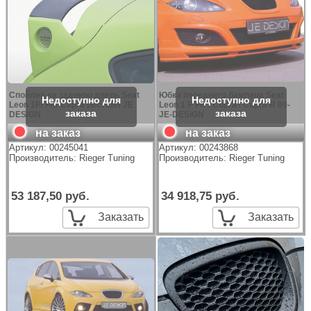
Спойлер на заднюю дверь Seat
Юбка переднего бампера Seat
Leon 1P/ FR/ Cupra рестайл JE
Leon 1 P FR / Cupra / Cupra R 09-
DESIGN
JE-DESIGN
на заказ
на заказ
Артикул:
00245041
Артикул:
00243868
Производитель:
Rieger Tuning
Производитель:
Rieger Tuning
53 187,50 руб.
34 918,75 руб.
Заказать
Заказать