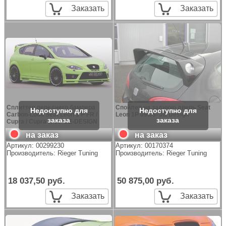
Заказать
Заказать
Сплиттер переднего бампера
Спойлер на заднюю дверь Seat
Carbon-Look Seat Leon 1 P FR /
Leon 1P 09.05- JE Design
Cupra / Cupra R 09- JE-DESIGN
на заказ
на заказ
Артикул:
00299230
Артикул:
00170374
Производитель:
Rieger Tuning
Производитель:
Rieger Tuning
18 037,50 руб.
50 875,00 руб.
Заказать
Заказать