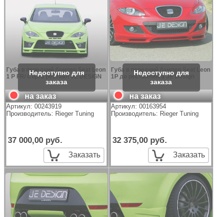
Губа в передний бампер Seat Leon
Губа в передний бампер Seat Leon
1 P FR/ Cupra рестайл JE DESIGN
1P до рестайлинга JE Design
на заказ
на заказ
Артикул:
00243919
Артикул:
00163954
Производитель:
Rieger Tuning
Производитель:
Rieger Tuning
37 000,00 руб.
32 375,00 руб.
Заказать
Заказать