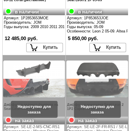
в наличии
в наличии
Артикул:
1P2853653MOE
Артикул:
1P853653JOE
Производитель:
JOM
Производитель:
JOM
Годы выпуска: 2009 2010 2011 2012 FL рест
Годы выпуска: 05-09
Особенности: Leon 2 05-09. Altea Fr
12 485,00 руб.
5 850,00 руб.
Купить
Купить
Диффузор заднего бампера на
Диффузор накладка Seat Leon 2
Seat Leon Mk2 MS DESIGN
1P2 Cupra FR 09-12
на заказ
на заказ
Артикул:
SE-LE-2-MS-CNC-RS1
Артикул:
SE-LE-2F-FR-RS1 / SE-LE