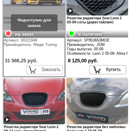
Юбка переднего бампера Seat
Решетка радиатора Seat Leon 2
Leon 1 P FR / Cupra 05- JE-DESIGN
05-09 соты (дорестайлинг)
на заказ
в наличии
Артикул:
00221949
Артикул:
1P853653MOE
Производитель:
Rieger Tuning
Производитель:
JOM
Годы выпуска: 05-09
Особенности: Leon 2 05-09. Altea Fr
31 566,25 руб.
8 125,00 руб.
Заказать
Купить
Решетка радиатора Seat Leon 2
Решетка радиатора без эмблемы
09-12 соты (рестайлинг)
Seat Leon 2 1P 05-09