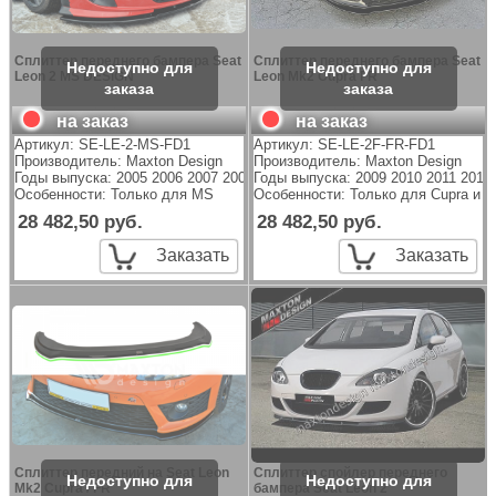
Сплиттер переднего бампера Seat
Сплиттер переднего бампера Seat
Leon 2 MS DESIGN
Leon Mk2 Cupra FR
на заказ
на заказ
Артикул:
SE-LE-2-MS-FD1
Артикул:
SE-LE-2F-FR-FD1
Производитель:
Maxton Design
Производитель:
Maxton Design
Годы выпуска: 2005 2006 2007 2008 2009
Годы выпуска: 2009 2010 2011 2012
Особенности: Только для MS
Особенности: Только для Cupra и 
28 482,50 руб.
28 482,50 руб.
Заказать
Заказать
Сплиттер передний на Seat Leon
Сплиттер спойлер переднего
Mk2 Cupra / FR
бампера Seat Leon 2