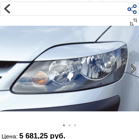
Магазин
Интернет-магазин �...
>
VOLKSWAGEN
>
GOLF
>
GOLF Plus
>
Внешний тюнинг
Наверх ▲
Наши контакты:
г. Москва, м.ВДНХ
ул Ярославская д9 к2с5
Маршрут на Авто
|
Маршрут пешком
Телефон:
+7 985 364 2044
@vonardtuning:vonard.ru
График работы по московскому времени:
пн-пт 10:30-19:00,
сб 12:00-16:00
Мы в соц сетях:
5 681,25 руб.
Цена: