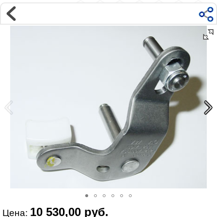
Магазин
Интернет-магазин �...
>
SKODA
>
OCTAVIA
>
3 A7 (Typ 5E)
Наверх ▲
Наши контакты:
г. Москва, м.ВДНХ
ул Ярославская д9 к2с5
Маршрут на Авто
|
Маршрут пешком
Телефон:
+7 985 364 2044
@vonardtuning:vonard.ru
График работы по московскому времени:
пн-пт 10:30-19:00,
сб 12:00-16:00
Мы в соц сетях:
10 530,00 руб.
Цена: