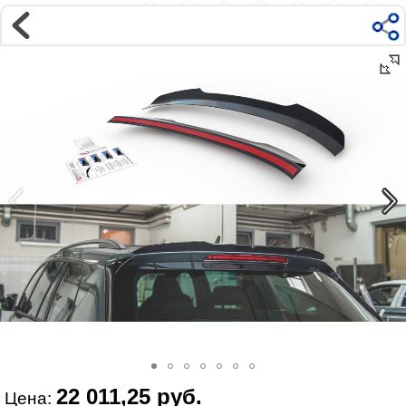
Магазин
Интернет-магазин �...
>
SKODA
>
Kodiaq 1
Наверх ▲
Наши контакты:
г. Москва, м.ВДНХ
ул Ярославская д9 к2с5
Маршрут на Авто
|
Маршрут пешком
Телефон:
+7 985 364 2044
@vonardtuning:vonard.ru
График работы по московскому времени:
пн-пт 10:30-19:00,
сб 12:00-16:00
Мы в соц сетях:
22 011,25 руб.
Цена: