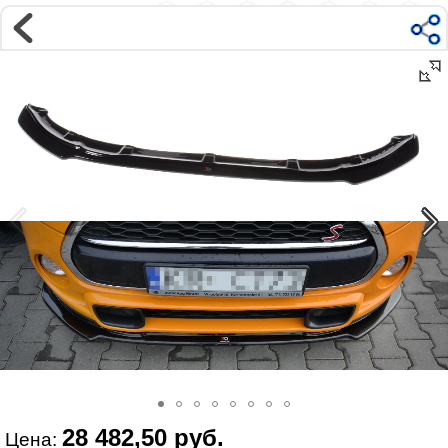
Магазин
Интернет-магазин �...
>
MINI
>
Cooper
>
F56 (2014-2017)
Наверх ▲
Наши контакты:
г. Москва, м.ВДНХ
ул Ярославская д9 к2с5
Маршрут на Авто
|
Маршрут пешком
Телефон:
+7 985 364 2044
@vonardtuning:vonard.ru
График работы по московскому времени:
пн-пт 10:30-19:00,
сб 12:00-16:00
Мы в соц сетях:
28 482,50 руб.
Цена: