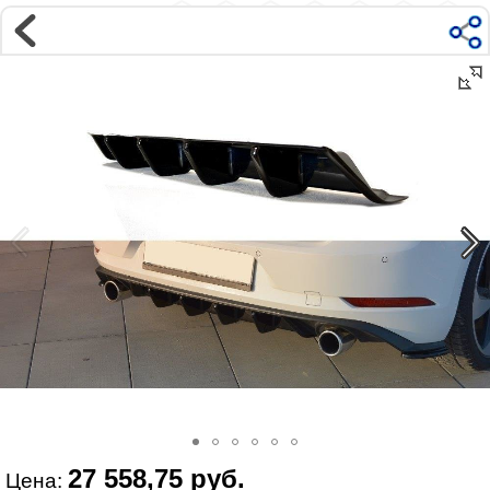
Магазин
Интернет-магазин �...
>
VOLKSWAGEN
>
GOLF
>
VII поколение | 2013-2019
>
Внешний тюнинг дл�...
Наверх ▲
Наши контакты:
г. Москва, м.ВДНХ
ул Ярославская д9 к2с5
Маршрут на Авто
|
Маршрут пешком
Телефон:
+7 985 364 2044
@vonardtuning:vonard.ru
График работы по московскому времени:
пн-пт 10:30-19:00,
сб 12:00-16:00
Мы в соц сетях:
27 558,75 руб.
Цена: