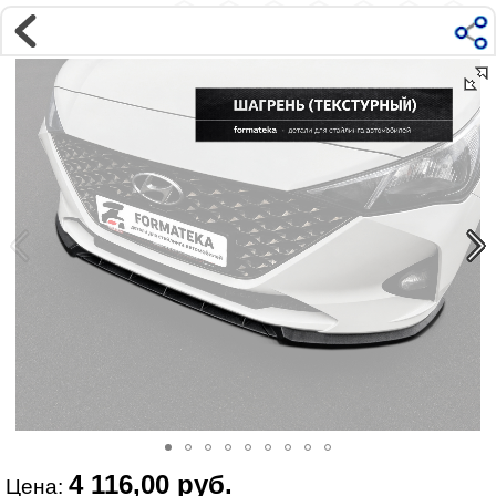
Магазин
Интернет-магазин �...
>
HYUNDAI
>
Hyundai Solaris
>
Solaris 2 (17-22)
Наверх ▲
Наши контакты:
г. Москва, м.ВДНХ
ул Ярославская д9 к2с5
Маршрут на Авто
|
Маршрут пешком
Телефон:
+7 985 364 2044
@vonardtuning:vonard.ru
График работы по московскому времени:
пн-пт 10:30-19:00,
сб 12:00-16:00
Мы в соц сетях:
4 116,00 руб.
Цена: