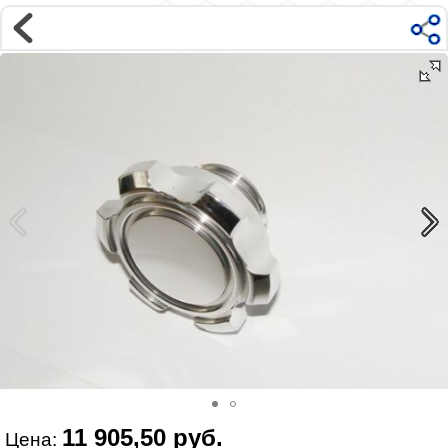
Магазин
Интернет-магазин �...
>
NISSAN
>
GT-R 35
Наверх ▲
Наши контакты:
г. Москва, м.ВДНХ
ул Ярославская д9 к2с5
Маршрут на Авто
|
Маршрут пешком
Телефон:
+7 985 364 2044
@vonardtuning:vonard.ru
График работы по московскому времени:
пн-пт 10:30-19:00,
сб 12:00-16:00
Мы в соц сетях:
11 905,50 руб.
Цена: