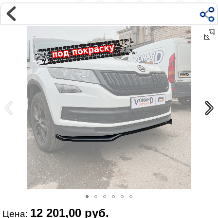
Магазин
Интернет-магазин �...
>
SKODA
>
Kodiaq 1
Наверх ▲
Наши контакты:
г. Москва, м.ВДНХ
ул Ярославская д9 к2с5
Маршрут на Авто
|
Маршрут пешком
Телефон:
+7 985 364 2044
@vonardtuning:vonard.ru
График работы по московскому времени:
пн-пт 10:30-19:00,
сб 12:00-16:00
Мы в соц сетях:
12 201,00 руб.
Цена: