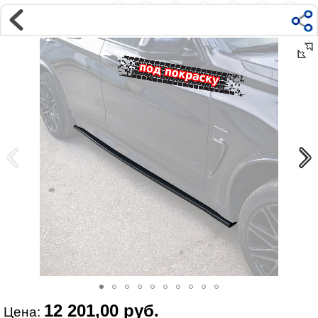
Магазин
Интернет-магазин �...
>
BMW
>
X5
>
X5 F15 2013-2018
Наверх ▲
Наши контакты:
г. Москва, м.ВДНХ
ул Ярославская д9 к2с5
Маршрут на Авто
|
Маршрут пешком
Телефон:
+7 985 364 2044
@vonardtuning:vonard.ru
График работы по московскому времени:
пн-пт 10:30-19:00,
сб 12:00-16:00
Мы в соц сетях:
12 201,00 руб.
Цена: