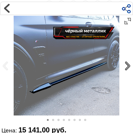
Магазин
Интернет-магазин �...
>
BMW
>
X3
>
G01 2017-
Наверх ▲
Наши контакты:
г. Москва, м.ВДНХ
ул Ярославская д9 к2с5
Маршрут на Авто
|
Маршрут пешком
Телефон:
+7 985 364 2044
@vonardtuning:vonard.ru
График работы по московскому времени:
пн-пт 10:30-19:00,
сб 12:00-16:00
Мы в соц сетях:
15 141,00 руб.
Цена: