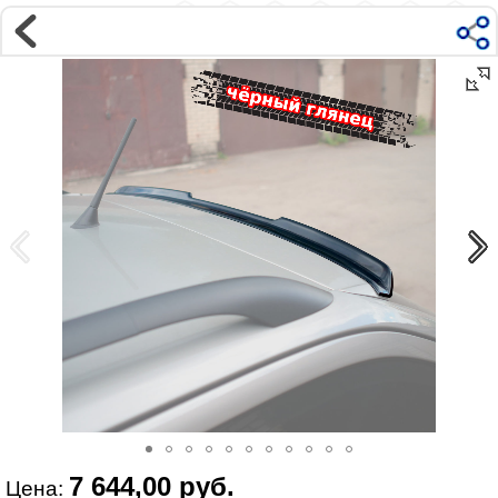
Магазин
Интернет-магазин �...
>
SKODA
>
OCTAVIA
>
2 A5 (Typ 1Z)
>
Внешний тюнинг
Наверх ▲
Наши контакты:
г. Москва, м.ВДНХ
ул Ярославская д9 к2с5
Маршрут на Авто
|
Маршрут пешком
Телефон:
+7 985 364 2044
@vonardtuning:vonard.ru
График работы по московскому времени:
пн-пт 10:30-19:00,
сб 12:00-16:00
Мы в соц сетях:
7 644,00 руб.
Цена: