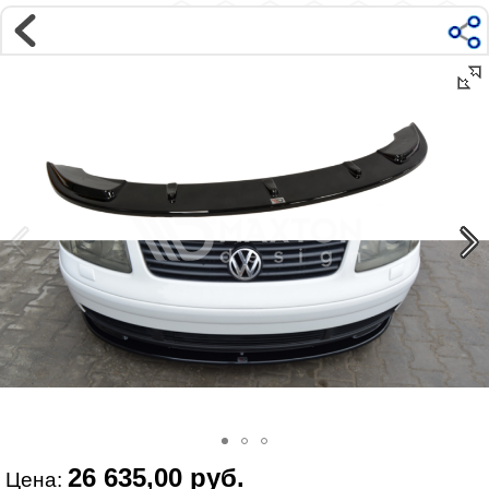
Магазин
Интернет-магазин �...
>
VOLKSWAGEN
>
PASSAT
>
B5 (3B 3BG) | 1996-2005
>
Внешний тюнинг VW Pa...
Наверх ▲
Наши контакты:
г. Москва, м.ВДНХ
ул Ярославская д9 к2с5
Маршрут на Авто
|
Маршрут пешком
Телефон:
+7 985 364 2044
@vonardtuning:vonard.ru
График работы по московскому времени:
пн-пт 10:30-19:00,
сб 12:00-16:00
Мы в соц сетях:
26 635,00 руб.
Цена: