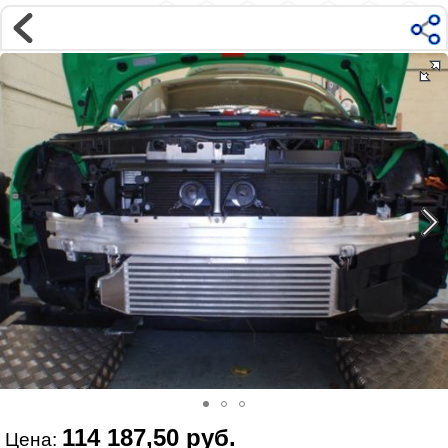
Магазин
Интернет-магазин �...
>
AUDI
>
TT
>
8J (2006-2013)
>
Мотор
Наверх ▲
Наши контакты:
г. Москва, м.ВДНХ
ул Ярославская д9 к2с5
Маршрут на Авто
|
Маршрут пешком
Телефон:
+7 985 364 2044
@vonardtuning:vonard.ru
График работы по московскому времени:
пн-пт 10:30-19:00,
сб 12:00-16:00
Мы в соц сетях:
114 187,50 руб.
Цена: