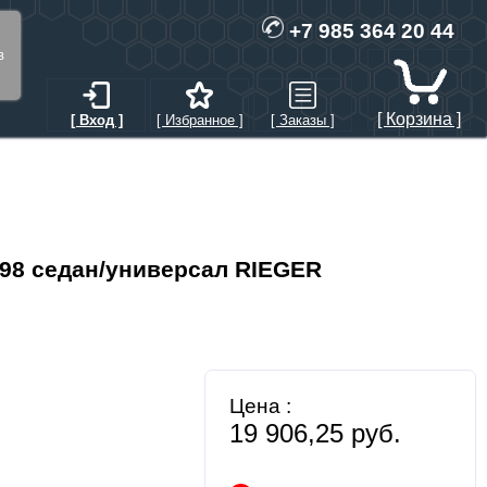
+7 985 364 20 44
в
[ Корзина ]
[ Вход ]
[ Избранное ]
[ Заказы ]
998 седан/универсал RIEGER
Цена :
19 906,25 руб.