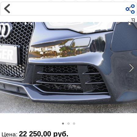
Магазин
Интернет-магазин �...
>
AUDI
>
A3
>
8V (2012-)
>
Внешний тюнинг А3 (+S3)
Наверх ▲
Наши контакты:
г. Москва, м.ВДНХ
ул Ярославская д9 к2с5
Маршрут на Авто
|
Маршрут пешком
Телефон:
+7 985 364 2044
@vonardtuning:vonard.ru
График работы по московскому времени:
пн-пт 10:30-19:00,
сб 12:00-16:00
Мы в соц сетях:
22 250,00 руб.
Цена: