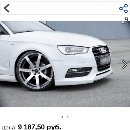
Магазин
Интернет-магазин �...
>
AUDI
>
A3
>
8V (2012-)
>
Внешний тюнинг А3 (+S3)
Наверх ▲
Наши контакты:
г. Москва, м.ВДНХ
ул Ярославская д9 к2с5
Маршрут на Авто
|
Маршрут пешком
Телефон:
+7 985 364 2044
@vonardtuning:vonard.ru
График работы по московскому времени:
пн-пт 10:30-19:00,
сб 12:00-16:00
Мы в соц сетях:
9 187,50 руб.
Цена: