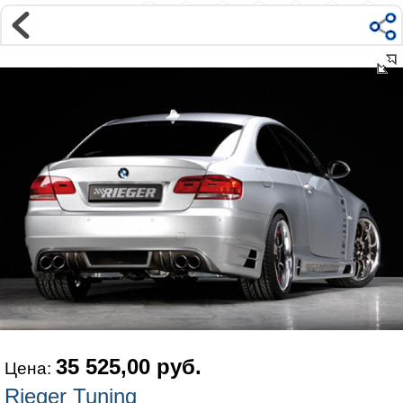
Магазин
Интернет-магазин �...
>
BMW
>
3 серия
>
E90 и E92 (2006-2012)
>
Внешний тюнинг Е92 / Е93
Наверх ▲
Наши контакты:
г. Москва, м.ВДНХ
ул Ярославская д9 к2с5
Маршрут на Авто
|
Маршрут пешком
Телефон:
+7 985 364 2044
@vonardtuning:vonard.ru
График работы по московскому времени:
пн-пт 10:30-19:00,
сб 12:00-16:00
Мы в соц сетях:
35 525,00 руб.
Цена:
Rieger Tuning