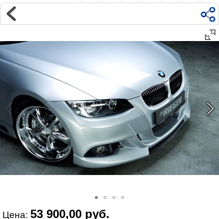
Магазин
Интернет-магазин �...
>
BMW
>
3 серия
>
E90 и E92 (2006-2012)
>
Внешний тюнинг Е92 / Е93
Наверх ▲
Наши контакты:
г. Москва, м.ВДНХ
ул Ярославская д9 к2с5
Маршрут на Авто
|
Маршрут пешком
Телефон:
+7 985 364 2044
@vonardtuning:vonard.ru
График работы по московскому времени:
пн-пт 10:30-19:00,
сб 12:00-16:00
Мы в соц сетях:
53 900,00 руб.
Цена: